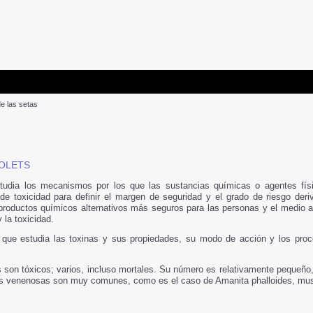
de las setas
BOLETS
udia los mecanismos por los que las sustancias químicas o agentes fís
 de toxicidad para definir el margen de seguridad y el grado de riesgo der
 productos químicos alternativos más seguros para las personas y el medio 
 la toxicidad.
a que estudia las toxinas y sus propiedades, su modo de acción y los pro
 son tóxicos; varios, incluso mortales. Su número es relativamente pequeño, 
ás venenosas son muy comunes, como es el caso de Amanita phalloides, musca