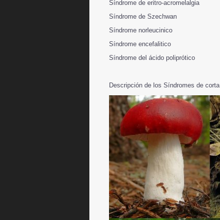
Síndrome de eritro-acromelalgia
Síndrome de Szechwan
Síndrome norleucinico
Síndrome encefalitico
Síndrome del ácido poliprótico
Descripción de los Síndromes de corta 