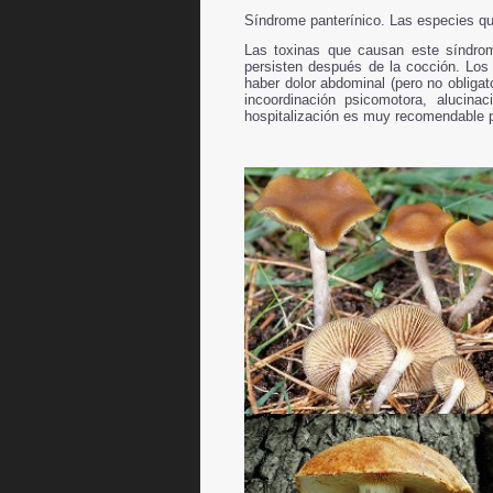
Síndrome panterínico
. Las especies q
Las toxinas que causan este síndrom
persisten después de la cocción. Los
haber dolor abdominal (pero no obligat
incoordinación psicomotora, alucin
hospitalización es muy recomendable pa