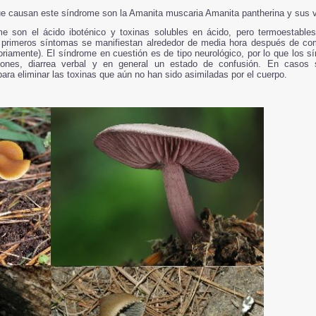
ue causan este síndrome son la Amanita muscaria Amanita pantherina y sus v
e son el ácido iboténico y toxinas solubles en ácido, pero termoestabl
 primeros síntomas se manifiestan alrededor de media hora después de com
oriamente). El síndrome en cuestión es de tipo neurológico, por lo que los 
aciones, diarrea verbal y en general un estado de confusión. En casos
ra eliminar las toxinas que aún no han sido asimiladas por el cuerpo.