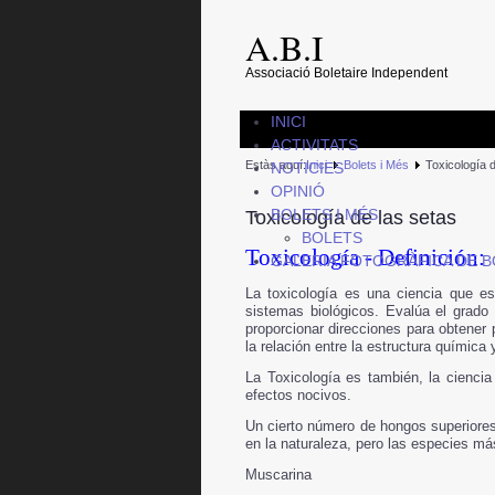
A.B.I
Associació Boletaire Independent
INICI
ACTIVITATS
Estàs aquí:
Inici
Bolets i Més
Toxicología 
NOTICIES
OPINIÓ
BOLETS I MÉS
Toxicología de las setas
BOLETS
Toxicología - Definición:
GALERIA FOTOGRÀFICA DE 
La toxicología es una ciencia
que est
sistemas biológicos. Evalúa el grado
proporcionar direcciones para obtener
la relación entre la estructura química y
La Toxicología es también, la cienci
efectos nocivos.
Un cierto número de hongos superiores
en la naturaleza, pero las especies m
Muscarina