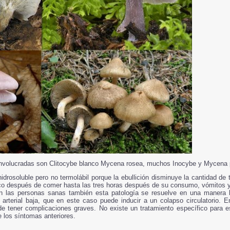
nvolucradas son Clitocybe blanco Mycena rosea, muchos Inocybe y Mycena 
idrosoluble pero no termolábil porque la ebullición disminuye la cantidad de 
o después de comer hasta las tres horas después de su consumo, vómitos y 
. En las personas sanas también esta patología se resuelve en una manera
n arterial baja, que en este caso puede inducir a un colapso circulatorio.
ede tener complicaciones graves. No existe un tratamiento específico para e
e los síntomas anteriores.