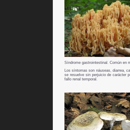
Síndrome gastrointestinal
. Común en m
Los síntomas son náuseas, diarrea, c
se resuelve sin perjuicio de carácter
fallo renal temporal.