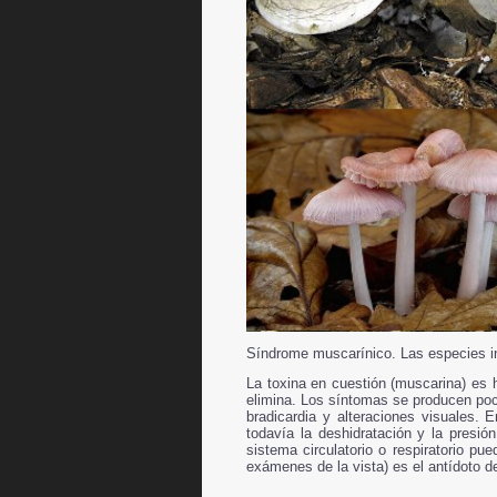
Síndrome muscarínico.
Las especies i
La toxina en cuestión (muscarina) es h
elimina. Los síntomas se producen poc
bradicardia y alteraciones visuales
todavía la deshidratación y la presió
sistema circulatorio o respiratorio pu
exámenes de la vista) es el antídoto d