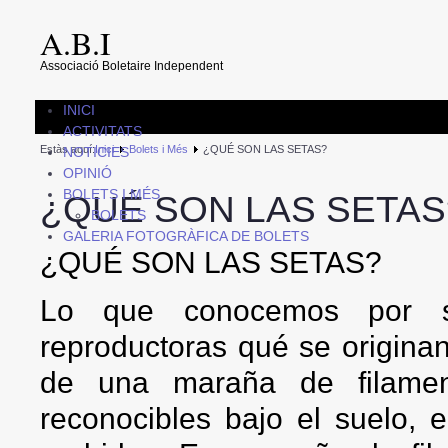
A.B.I
Associació Boletaire Independent
INICI
ACTIVITATS
Estàs aquí:
Inici
Bolets i Més
¿QUÉ SON LAS SETAS?
NOTICIES
OPINIÓ
BOLETS I MÉS
¿QUÉ SON LAS SETAS
BOLETS
GALERIA FOTOGRÀFICA DE BOLETS
¿QUÉ SON LAS SETAS?
Lo que conocemos por se
reproductoras qué se originan
de una maraña de filament
reconocibles bajo el suelo, 